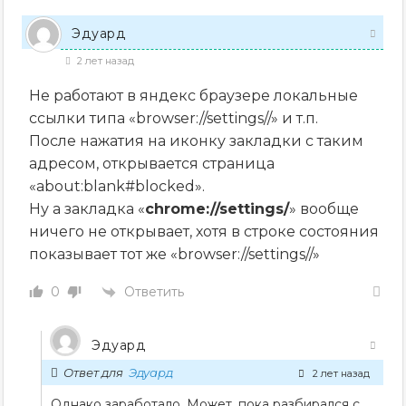
Эдуард
2 лет назад
Не работают в яндекс браузере локальные
ссылки типа «browser://settings//» и т.п.
После нажатия на иконку закладки с таким
адресом, открывается страница
«about:blank#blocked».
Ну а закладка «
chrome://settings/
» вообще
ничего не открывает, хотя в строке состояния
показывает тот же «browser://settings//»
Ответить
0
Эдуард
Ответ для
Эдуард
2 лет назад
Однако заработало. Может, пока разбирался с