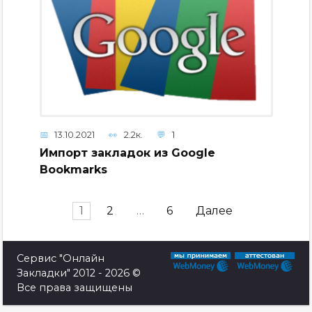
13.10.2021
2.2к.
1
Импорт закладок из Google
Bookmarks
Навигация
1
2
…
6
Далее
по
записям
Сервис "Онлайн
Закладки" 2012 - 2026 ©
Все права защищены